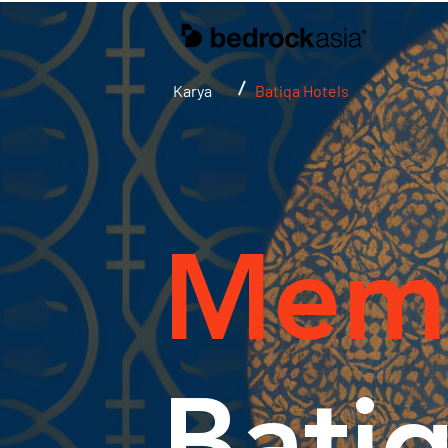
Karya
/
Batiqa Hotels
Mem