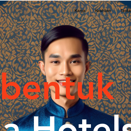
Karya
Keahlian
Tent
bentuk