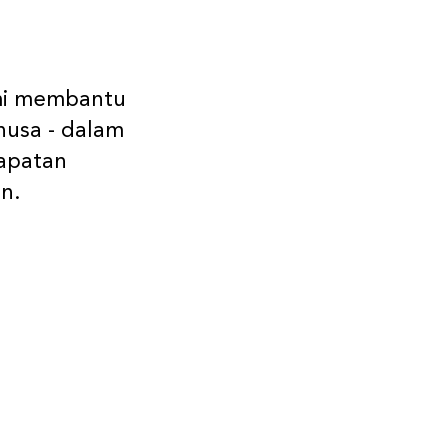
ami membantu
nusa - dalam
dapatan
n.