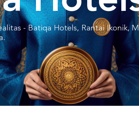
qa Hotel
ealitas - Batiqa Hotels, Rantai Ikonik,
a.