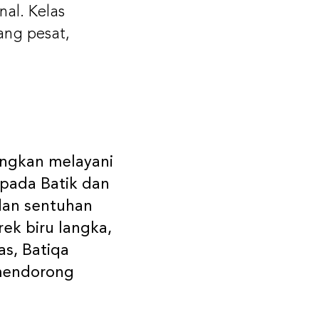
nal. Kelas
ng pesat,
angkan melayani
pada Batik dan
dan sentuhan
ek biru langka,
s, Batiqa
 mendorong