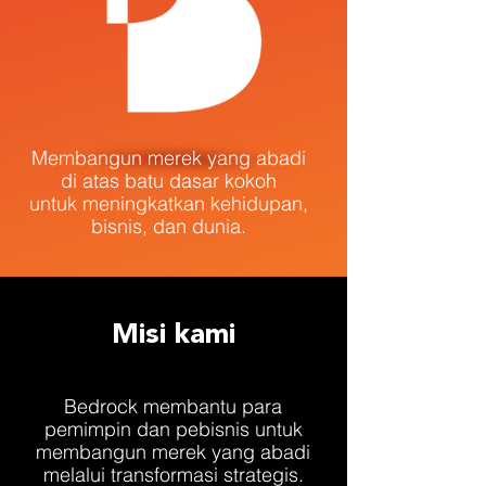
Membangun merek yang abadi
di atas batu dasar kokoh
untuk meningkatkan kehidupan,
bisnis, dan dunia.
Misi kami
Bedrock membantu para
pemimpin dan pebisnis untuk
membangun merek yang abadi
melalui transformasi strategis.