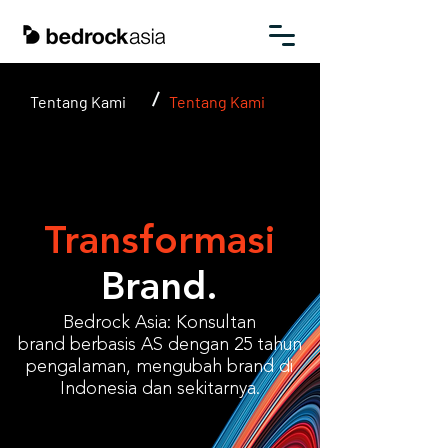
Tentang Kami
/
Tentang Kami
Transformasi
Brand.
Bedrock Asia: Konsultan
brand
berbasis AS dengan 25 tahun
pengalaman, mengubah brand
di
Indonesia dan sekitarnya.